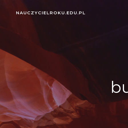
Skip
to
NAUCZYCIELROKU.EDU.PL
content
b