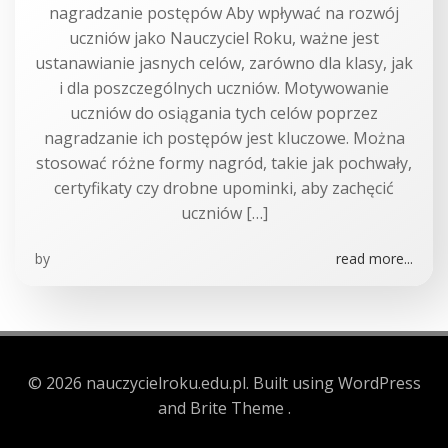
nagradzanie postępów Aby wpływać na rozwój
uczniów jako Nauczyciel Roku, ważne jest
ustanawianie jasnych celów, zarówno dla klasy, jak
i dla poszczególnych uczniów. Motywowanie
uczniów do osiągania tych celów poprzez
nagradzanie ich postępów jest kluczowe. Można
stosować różne formy nagród, takie jak pochwały,
certyfikaty czy drobne upominki, aby zachęcić
uczniów […]
by
read more...
© 2026 nauczycielroku.edu.pl. Built using WordPress
and Brite Theme .