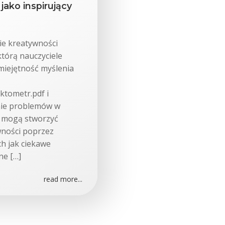
jako inspirujący
ie kreatywności
którą nauczyciele
umiejętność myślenia
ktometr.pdf i
nie problemów w
e mogą stworzyć
wności poprzez
h jak ciekawe
ne […]
read more...