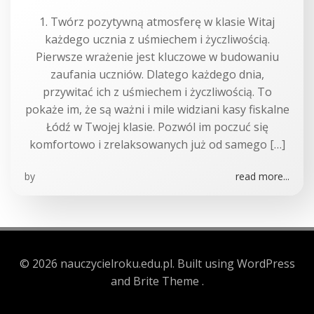
1. Twórz pozytywną atmosferę w klasie Witaj
każdego ucznia z uśmiechem i życzliwością.
Pierwsze wrażenie jest kluczowe w budowaniu
zaufania uczniów. Dlatego każdego dnia,
przywitać ich z uśmiechem i życzliwością. To
pokaże im, że są ważni i mile widziani kasy fiskalne
Łódź w Twojej klasie. Pozwól im poczuć się
komfortowo i zrelaksowanych już od samego […]
by
read more...
© 2026 nauczycielroku.edu.pl. Built using WordPress
and Brite Theme .