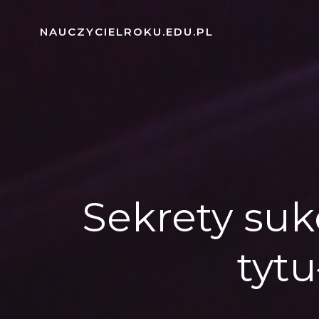
Skip
to
NAUCZYCIELROKU.EDU.PL
content
Sekrety suk
tyt