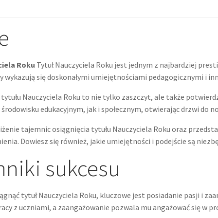
e
ciela Roku
Tytuł Nauczyciela Roku jest jednym z najbardziej prest
rzy wykazują się doskonałymi umiejętnościami pedagogicznymi i i
ytułu Nauczyciela Roku to nie tylko zaszczyt, ale także potwierdz
w środowisku edukacyjnym, jak i społecznym, otwierając drzwi do
iżenie tajemnic osiągnięcia tytułu Nauczyciela Roku oraz przedst
ia. Dowiesz się również, jakie umiejętności i podejście są niezbę
nniki sukcesu
ągnąć tytuł Nauczyciela Roku, kluczowe jest posiadanie pasji i za
racy z uczniami, a zaangażowanie pozwala mu angażować się w pr