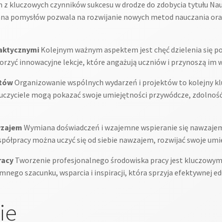
z kluczowych czynników sukcesu w drodze do zdobycia tytułu Nau
ana pomysłów pozwala na rozwijanie nowych metod nauczania ora
daktycznymi
Kolejnym ważnym aspektem jest chęć dzielenia się p
rzyć innowacyjne lekcje, które angażują uczniów i przynoszą im 
któw
Organizowanie wspólnych wydarzeń i projektów to kolejny kl
auczyciele mogą pokazać swoje umiejętności przywódcze, zdolność
wzajem
Wymiana doświadczeń i wzajemne wspieranie się nawzajem
współpracy można uczyć się od siebie nawzajem, rozwijać swoje umi
racy
Tworzenie profesjonalnego środowiska pracy jest kluczowym
ego szacunku, wsparcia i inspiracji, która sprzyja efektywnej edu
ie