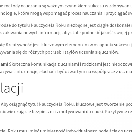
e metody nauczania są ważnym czynnikiem sukcesu w zdobywaniu t
hnologie, które mogą wspomagać proces nauczania i przyciągać u
odze do tytułu Nauczyciela Roku niezbędne jest ciągłe doskonalen
szukiwania nowych informacji, aby stale podnosić jakość swojej pr
się
Kreatywność jest kluczowym elementem w osiąganiu sukcesu ja
wania się do różnych potrzeb i stylów uczenia się uczniów.
cami
Skuteczna komunikacja z uczniami i rodzicami jest nieodzown
azywać informacje, słuchać i być otwartym na współpracę z uczniam
lacji
Aby osiągnąć tytuł Nauczyciela Roku, kluczowe jest tworzenie po
iowie czują się bezpieczni i zmotywowani do nauki. Pozytywne re
iel Roku musi mieć umiejętność indywidualnego podejścia do uczni