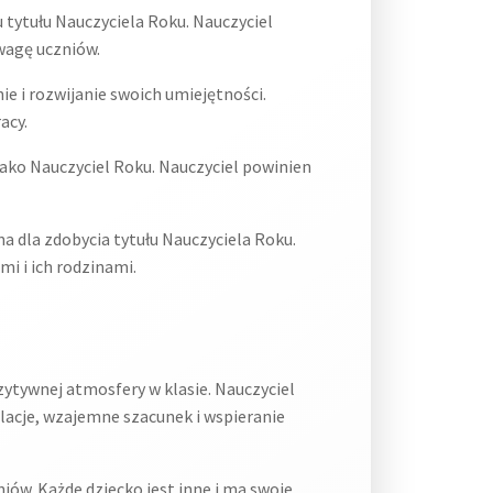
ytułu Nauczyciela Roku. Nauczyciel
wagę uczniów.
ie i rozwijanie swoich umiejętności.
acy.
ko Nauczyciel Roku. Nauczyciel powinien
a dla zdobycia tytułu Nauczyciela Roku.
i i ich rodzinami.
zytywnej atmosfery w klasie. Nauczyciel
lacje, wzajemne szacunek i wspieranie
ów. Każde dziecko jest inne i ma swoje