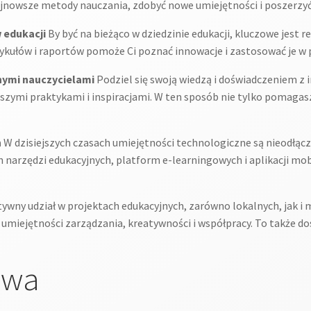
jnowsze metody nauczania, zdobyć nowe umiejętności i poszerzyć
 edukacji
By być na bieżąco w dziedzinie edukacji, kluczowe jest 
tykułów i raportów pomoże Ci poznać innowacje i zastosować je w 
nnymi nauczycielami
Podziel się swoją wiedzą i doświadczeniem z 
epszymi praktykami i inspiracjami. W ten sposób nie tylko pomagasz
h
W dzisiejszych czasach umiejętności technologiczne są nieodłączn
h narzędzi edukacyjnych, platform e-learningowych i aplikacji m
tywny udział w projektach edukacyjnych, zarówno lokalnych, jak 
umiejętności zarządzania, kreatywności i współpracy. To także do
owa